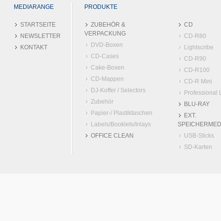
MEDIARANGE
PRODUKTE
STARTSEITE
ZUBEHÖR &
CD
VERPACKUNG
NEWSLETTER
CD-R80
DVD-Boxen
KONTAKT
Lightscribe
CD-Cases
CD-R90
Cake-Boxen
CD-R100
CD-Mappen
CD-R Mini
DJ-Koffer / Selectors
Professional 
Zubehör
BLU-RAY
Papier-/ Plastiktaschen
EXT.
Labels/Booklets/Inlays
SPEICHERMED
OFFICE CLEAN
USB-Sticks
SD-Karten