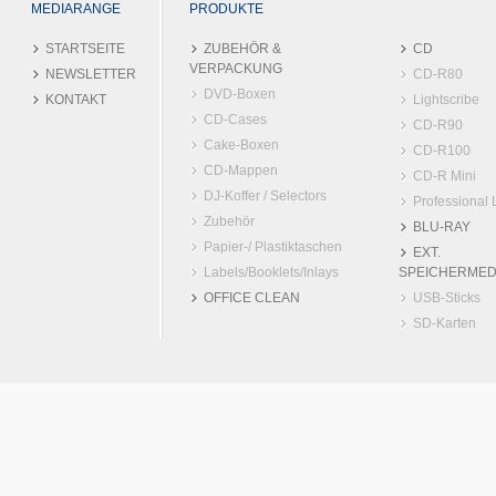
MEDIARANGE
PRODUKTE
STARTSEITE
ZUBEHÖR &
CD
VERPACKUNG
NEWSLETTER
CD-R80
DVD-Boxen
KONTAKT
Lightscribe
CD-Cases
CD-R90
Cake-Boxen
CD-R100
CD-Mappen
CD-R Mini
DJ-Koffer / Selectors
Professional 
Zubehör
BLU-RAY
Papier-/ Plastiktaschen
EXT.
Labels/Booklets/Inlays
SPEICHERMED
OFFICE CLEAN
USB-Sticks
SD-Karten