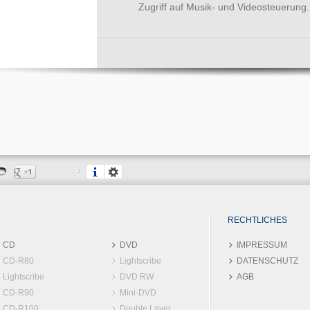
Zugriff auf Musik- und Videosteuerung.
RECHTLICHES
CD
DVD
IMPRESSUM
CD-R80
Lightscribe
DATENSCHUTZ
Lightscribe
DVD RW
AGB
CD-R90
Mini-DVD
CD-R100
Double Layer