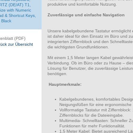
produktive und komfortable Nutzung.
TZ (DE/AT) T1,
Size with Numeric
Zuverlässige und einfache Navigation
d & Shortcut Keys,
 Black
Unsere kabelgebundene Tastatur ermöglicht e
ist daher ideal für den Einsatz im Büro und z
enblatt (PDF)
integrierten Ziffernblock und den Schnelltaste
ück zur Übersicht
die wichtigsten Grundfunktionen.
Mit einem 1,5 Meter langen Kabel gewährleist
Verbindung. Ob im Büro oder zu Hause – diese
Lösung für Benutzer, die zuverlässige Leistu
benötigen.
Hauptmerkmale:
Kabelgebundenes, komfortables Design: 
Neigungsfüßen für eine ergonomische 
Vollformatige Tastatur mit Ziffernblock
Ziffernblocks für die Dateieingabe.
Multimedia- Schnelltasten: Schneller Zu
Funktionen für mehr Funktionalität.
1,5 Meter Kabel: Bietet ausreichend L