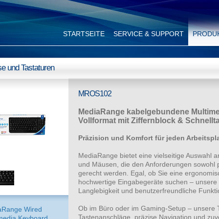
STARTSEITE
SERVICE & SUPPORT
PRODU
e und Tastaturen
MROS102
MediaRange kabelgebundene Multimed
Vollformat mit Ziffernblock & Schnell
Präzision und Komfort für jeden Arbeitspl
MediaRange bietet eine vielseitige Auswahl 
und Mäusen, die den Anforderungen sowohl pro
gerecht werden. Egal, ob Sie eine ergonomi
hochwertige Eingabegeräte suchen – unsere 
Langlebigkeit und benutzerfreundliche Funktio
Ob im Büro oder im Gaming-Setup – unsere T
aRange Wired
Tastenanschläge, präzise Navigation und zuve
media Keyboard,