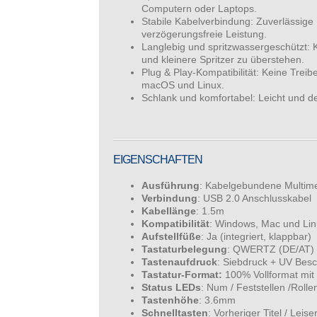
Computern oder Laptops.
Stabile Kabelverbindung: Zuverlässige
verzögerungsfreie Leistung.
Langlebig und spritzwassergeschützt: 
und kleinere Spritzer zu überstehen.
Plug & Play-Kompatibilität: Keine Treibe
macOS und Linux.
Schlank und komfortabel: Leicht und de
EIGENSCHAFTEN
Ausführung
: Kabelgebundene Multime
Verbindung
: USB 2.0 Anschlusskabel
Kabellänge
: 1.5m
Kompatibilität
: Windows, Mac und Linu
Aufstellfüße
: Ja (integriert, klappbar)
Tastaturbelegung
: QWERTZ (DE/AT)
Tastenaufdruck
: Siebdruck + UV Bes
Tastatur-Format:
100% Vollformat mit 
Status LEDs
: Num / Feststellen /Rolle
Tastenhöhe
: 3.6mm
Schnelltasten
: Vorheriger Titel / Leis