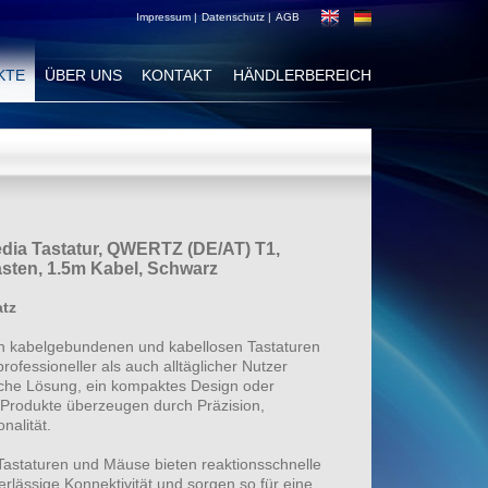
Impressum |
Datenschutz |
AGB
KTE
ÜBER UNS
KONTAKT
HÄNDLERBEREICH
ia Tastatur, QWERTZ (DE/AT) T1,
tasten, 1.5m Kabel, Schwarz
atz
an kabelgebundenen und kabellosen Tastaturen
fessioneller als auch alltäglicher Nutzer
sche Lösung, ein kompaktes Design oder
Produkte überzeugen durch Präzision,
nalität.
astaturen und Mäuse bieten reaktionsschnelle
rlässige Konnektivität und sorgen so für eine