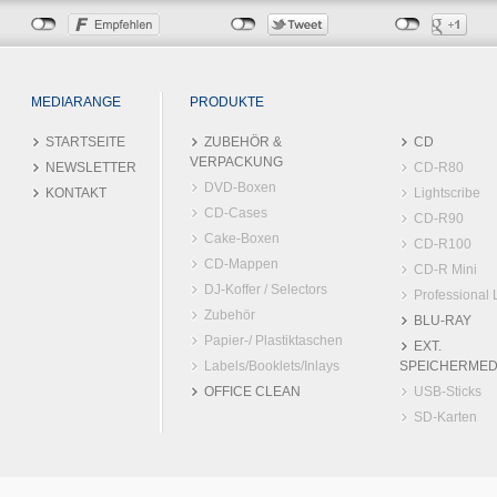
MEDIARANGE
PRODUKTE
STARTSEITE
ZUBEHÖR &
CD
VERPACKUNG
NEWSLETTER
CD-R80
DVD-Boxen
KONTAKT
Lightscribe
CD-Cases
CD-R90
Cake-Boxen
CD-R100
CD-Mappen
CD-R Mini
DJ-Koffer / Selectors
Professional 
Zubehör
BLU-RAY
Papier-/ Plastiktaschen
EXT.
Labels/Booklets/Inlays
SPEICHERMED
OFFICE CLEAN
USB-Sticks
SD-Karten