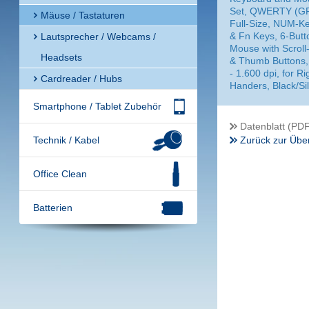
Set, QWERTY (GR
Mäuse / Tastaturen
Full-Size, NUM-K
& Fn Keys, 6-Butt
Lautsprecher / Webcams /
Mouse with Scroll
Headsets
& Thumb Buttons,
- 1.600 dpi, for Ri
Cardreader / Hubs
Handers, Black/Si
Smartphone / Tablet Zubehör
Datenblatt (PDF
Technik / Kabel
Zurück zur Über
Office Clean
Batterien