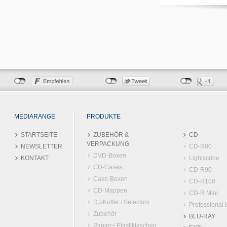
MEDIARANGE
PRODUKTE
STARTSEITE
ZUBEHÖR &
CD
VERPACKUNG
NEWSLETTER
CD-R80
DVD-Boxen
KONTAKT
Lightscribe
CD-Cases
CD-R90
Cake-Boxen
CD-R100
CD-Mappen
CD-R Mini
DJ-Koffer / Selectors
Professional 
Zubehör
BLU-RAY
Papier-/ Plastiktaschen