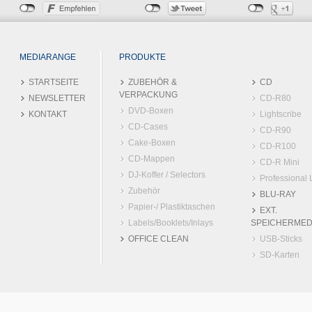
MEDIARANGE
PRODUKTE
STARTSEITE
ZUBEHÖR &
CD
VERPACKUNG
NEWSLETTER
CD-R80
DVD-Boxen
KONTAKT
Lightscribe
CD-Cases
CD-R90
Cake-Boxen
CD-R100
CD-Mappen
CD-R Mini
DJ-Koffer / Selectors
Professional 
Zubehör
BLU-RAY
Papier-/ Plastiktaschen
EXT.
Labels/Booklets/Inlays
SPEICHERMED
OFFICE CLEAN
USB-Sticks
SD-Karten