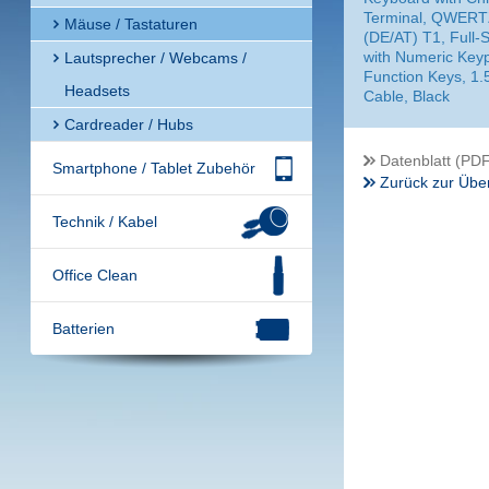
Terminal, QWERT
Mäuse / Tastaturen
(DE/AT) T1, Full-S
with Numeric Key
Lautsprecher / Webcams /
Function Keys, 1
Headsets
Cable, Black
Cardreader / Hubs
Datenblatt (PDF
Smartphone / Tablet Zubehör
Zurück zur Über
Technik / Kabel
Office Clean
Batterien