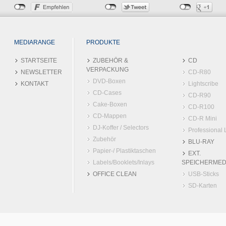
MEDIARANGE
PRODUKTE
STARTSEITE
ZUBEHÖR &
CD
VERPACKUNG
NEWSLETTER
CD-R80
DVD-Boxen
KONTAKT
Lightscribe
CD-Cases
CD-R90
Cake-Boxen
CD-R100
CD-Mappen
CD-R Mini
DJ-Koffer / Selectors
Professional 
Zubehör
BLU-RAY
Papier-/ Plastiktaschen
EXT.
Labels/Booklets/Inlays
SPEICHERMED
OFFICE CLEAN
USB-Sticks
SD-Karten