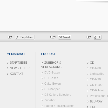
MEDIARANGE
PRODUKTE
STARTSEITE
ZUBEHÖR &
CD
VERPACKUNG
NEWSLETTER
CD-R80
DVD-Boxen
KONTAKT
Lightscribe
CD-Cases
CD-R90
Cake-Boxen
CD-R100
CD-Mappen
CD-R Mini
DJ-Koffer / Selectors
Professional 
Zubehör
BLU-RAY
Papier-/ Plastiktaschen
EXT.