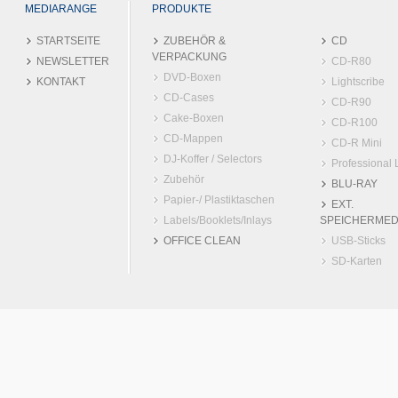
MEDIARANGE
PRODUKTE
STARTSEITE
ZUBEHÖR &
CD
VERPACKUNG
NEWSLETTER
CD-R80
DVD-Boxen
KONTAKT
Lightscribe
CD-Cases
CD-R90
Cake-Boxen
CD-R100
CD-Mappen
CD-R Mini
DJ-Koffer / Selectors
Professional 
Zubehör
BLU-RAY
Papier-/ Plastiktaschen
EXT.
Labels/Booklets/Inlays
SPEICHERMED
OFFICE CLEAN
USB-Sticks
SD-Karten