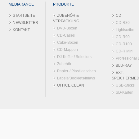
MEDIARANGE
PRODUKTE
STARTSEITE
ZUBEHÖR &
CD
VERPACKUNG
NEWSLETTER
CD-R80
DVD-Boxen
KONTAKT
Lightscribe
CD-Cases
CD-R90
Cake-Boxen
CD-R100
CD-Mappen
CD-R Mini
DJ-Koffer / Selectors
Professional 
Zubehör
BLU-RAY
Papier-/ Plastiktaschen
EXT.
Labels/Booklets/Inlays
SPEICHERMED
OFFICE CLEAN
USB-Sticks
SD-Karten