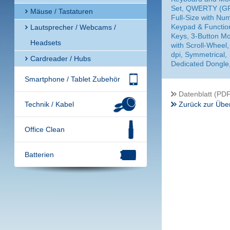
Set, QWERTY (GR
Mäuse / Tastaturen
Full-Size with Num
Keypad & Functio
Lautsprecher / Webcams /
Keys, 3-Button M
Headsets
with Scroll-Wheel,
dpi, Symmetrical,
Cardreader / Hubs
Dedicated Dongle
Smartphone / Tablet Zubehör
Datenblatt (PDF
Technik / Kabel
Zurück zur Über
Office Clean
Batterien