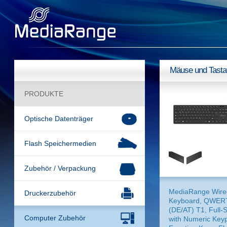
Mäuse und Tasta
PRODUKTE
Optische Datenträger
Flash Speichermedien
Zubehör / Verpackung
MediaRange Wire
Druckerzubehör
Keyboard, QWER
(DE/AT) T1, Full-S
Computer Zubehör
with Numeric Key