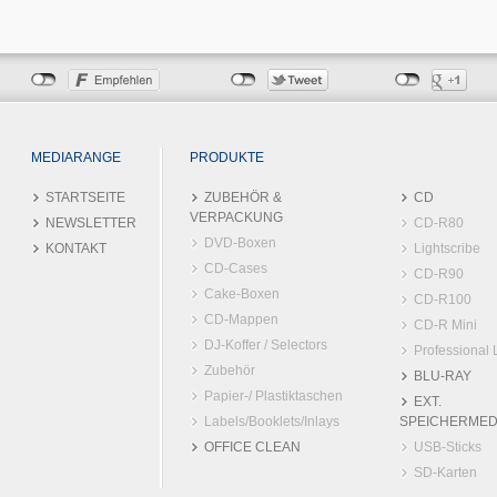
MEDIARANGE
PRODUKTE
STARTSEITE
ZUBEHÖR &
CD
VERPACKUNG
NEWSLETTER
CD-R80
DVD-Boxen
KONTAKT
Lightscribe
CD-Cases
CD-R90
Cake-Boxen
CD-R100
CD-Mappen
CD-R Mini
DJ-Koffer / Selectors
Professional 
Zubehör
BLU-RAY
Papier-/ Plastiktaschen
EXT.
Labels/Booklets/Inlays
SPEICHERMED
OFFICE CLEAN
USB-Sticks
SD-Karten