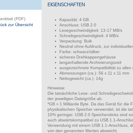
EIGENSCHAFTEN
enblatt (PDF)
Kapazität: 4 GB
ück zur Übersicht
Anschluss: USB 2.0
Lesegeschwindigkeit: 13-17 MB/s
Schreibgeschwindigkeit: 4 MB/s
Verpackung: Bulk
Neutral ohne Aufdruck, zur individuell
Farbe: schwarz/silber
sicheres Drehkappengehäuse
langanhaltende Archivierungszeit
ausgezeichnete Kompatibilität zu alle
Abmessungen (ca.): 56 x 11 x 11 mm
Nettogewicht (ca.): 14g
Hinweise:
Die tatsächliche Lese- und Schreibgeschwind
der jeweiligen Dateigröße ab.
*GB = 1 Milliarde Byte. Da das Gerät für di
physikalischen Speicher verwendet, ist die ta
10% geringer. USB 2.0 Speichersticks sind s
auch abwärtskompatibel zu USB 1.1-Anschlüss
Verwendung mit einem USB 1.1-Anschluss, di
von den genannten Werten abweicht.