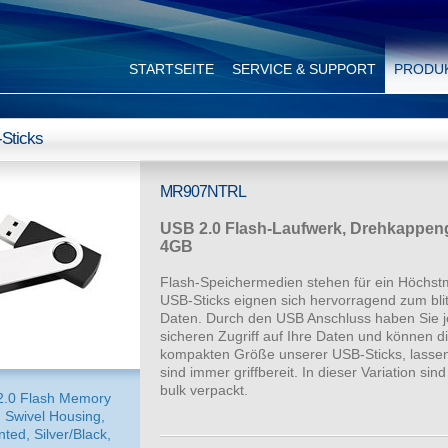
STARTSEITE
SERVICE & SUPPORT
PRODU
Sticks
MR907NTRL
USB 2.0 Flash-Laufwerk, Drehkappeng
4GB
Flash-Speichermedien stehen für ein Höchstm
USB-Sticks eignen sich hervorragend zum blit
Daten. Durch den USB Anschluss haben Sie je
sicheren Zugriff auf Ihre Daten und können di
kompakten Größe unserer USB-Sticks, lassen 
sind immer griffbereit. In dieser Variation s
bulk verpackt.
2.0 Flash Memory
, Swivel Housing,
nted, Silver/Black,