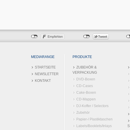
MEDIARANGE
PRODUKTE
STARTSEITE
ZUBEHÖR &
VERPACKUNG
NEWSLETTER
DVD-Boxen
KONTAKT
CD-Cases
Cake-Boxen
CD-Mappen
DJ-Koffer / Selectors
Zubehör
Papier-/ Plastiktaschen
Labels/Booklets/Inlays
S