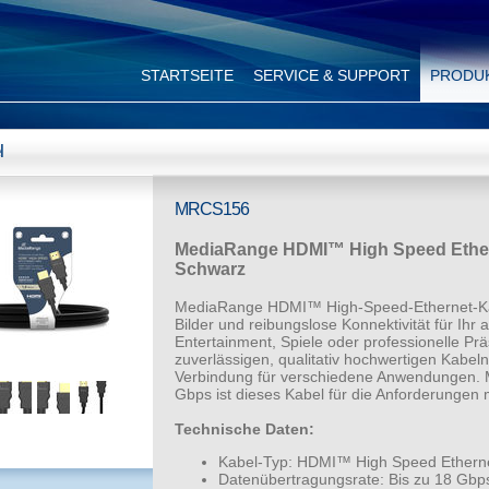
STARTSEITE
SERVICE & SUPPORT
PRODU
l
MRCS156
MediaRange HDMI™ High Speed Etherne
Schwarz
MediaRange HDMI™ High-Speed-Ethernet-Ka
Bilder und reibungslose Konnektivität für Ihr a
Entertainment, Spiele oder professionelle Pr
zuverlässigen, qualitativ hochwertigen Kabeln 
Verbindung für verschiedene Anwendungen. M
Gbps ist dieses Kabel für die Anforderungen 
Technische Daten:
Kabel-Typ: HDMI™ High Speed Ethernet
Datenübertragungsrate: Bis zu 18 Gbp