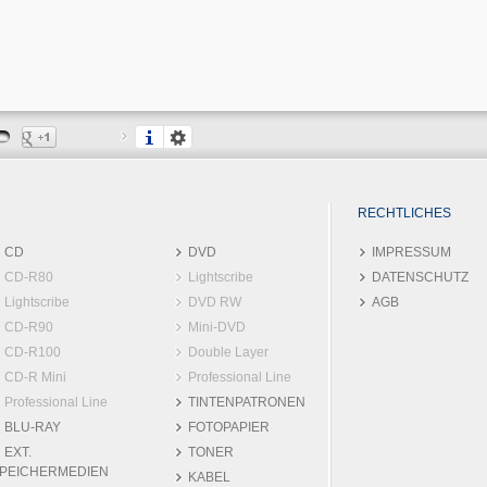
RECHTLICHES
CD
DVD
IMPRESSUM
CD-R80
Lightscribe
DATENSCHUTZ
Lightscribe
DVD RW
AGB
CD-R90
Mini-DVD
CD-R100
Double Layer
CD-R Mini
Professional Line
Professional Line
TINTENPATRONEN
BLU-RAY
FOTOPAPIER
EXT.
TONER
PEICHERMEDIEN
KABEL