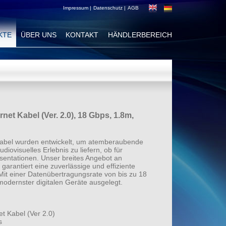
Impressum |
Datenschutz |
AGB
KTE
ÜBER UNS
KONTAKT
HÄNDLERBEREICH
t Kabel (Ver. 2.0), 18 Gbps, 1.8m,
bel wurden entwickelt, um atemberaubende
udiovisuelles Erlebnis zu liefern, ob für
äsentationen. Unser breites Angebot an
garantiert eine zuverlässige und effiziente
it einer Datenübertragungsrate von bis zu 18
modernster digitalen Geräte ausgelegt.
 Kabel (Ver 2.0)
s