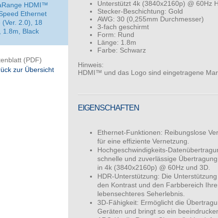
Unterstützt 4k (3840x2160p) @ 60Hz 
aRange HDMI™
Stecker-Beschichtung: Gold
Speed Ethernet
AWG: 30 (0,255mm Durchmesser)
 (Ver. 2.0), 18
3-fach geschirmt
 1.8m, Black
Form: Rund
Länge: 1.8m
Farbe: Schwarz
enblatt (PDF)
Hinweis:
ück zur Übersicht
HDMI™ und das Logo sind eingetragene Mar
EIGENSCHAFTEN
Ethernet-Funktionen: Reibungslose Ver
für eine effiziente Vernetzung.
Hochgeschwindigkeits-Datenübertragung
schnelle und zuverlässige Übertragung
in 4k (3840x2160p) @ 60Hz und 3D.
HDR-Unterstützung: Die Unterstützun
den Kontrast und den Farbbereich Ihrer
lebensechteres Seherlebnis.
3D-Fähigkeit: Ermöglicht die Übertrag
Geräten und bringt so ein beeindrucke