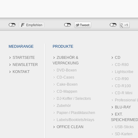
MEDIARANGE
PRODUKTE
STARTSEITE
ZUBEHÖR &
CD
VERPACKUNG
NEWSLETTER
CD-R80
DVD-Boxen
KONTAKT
Lightscribe
CD-Cases
CD-R90
Cake-Boxen
CD-R100
CD-Mappen
CD-R Mini
DJ-Koffer / Selectors
Professional 
Zubehör
BLU-RAY
Papier-/ Plastiktaschen
EXT.
Labels/Booklets/Inlays
SPEICHERMED
OFFICE CLEAN
USB-Sticks
SD-Karten