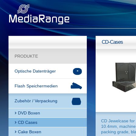
CD-Cases
PRODUKTE
Optische Datenträger
Flash Speichermedien
Zubehör / Verpackung
DVD Boxen
CD Jewelcase for 
CD Cases
10.4mm, machine
Cake Boxen
packing grade, bl