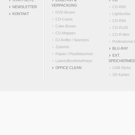
STARTSEITE
ZUBEHÖR &
CD
VERPACKUNG
NEWSLETTER
CD-R80
DVD-Boxen
KONTAKT
Lightscribe
CD-Cases
CD-R90
Cake-Boxen
CD-R100
CD-Mappen
CD-R Mini
DJ-Koffer / Selectors
Professional 
Zubehör
BLU-RAY
Papier-/ Plastiktaschen
EXT.
Labels/Booklets/Inlays
SPEICHERMED
OFFICE CLEAN
USB-Sticks
SD-Karten