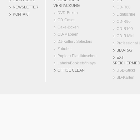
STARTSEITE
ZUBEHÖR &
CD
VERPACKUNG
NEWSLETTER
CD-R80
DVD-Boxen
KONTAKT
Lightscribe
CD-Cases
CD-R90
Cake-Boxen
CD-R100
CD-Mappen
CD-R Mini
DJ-Koffer / Selectors
Professional 
Zubehör
BLU-RAY
Papier-/ Plastiktaschen
EXT.
Labels/Booklets/Inlays
SPEICHERMED
OFFICE CLEAN
USB-Sticks
SD-Karten