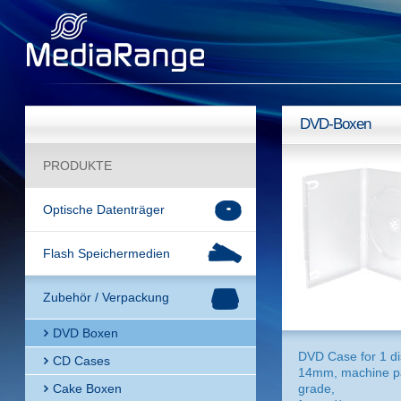
DVD-Boxen
PRODUKTE
Optische Datenträger
Flash Speichermedien
Zubehör / Verpackung
DVD Boxen
DVD Case for 1 di
CD Cases
14mm, machine p
Cake Boxen
grade,