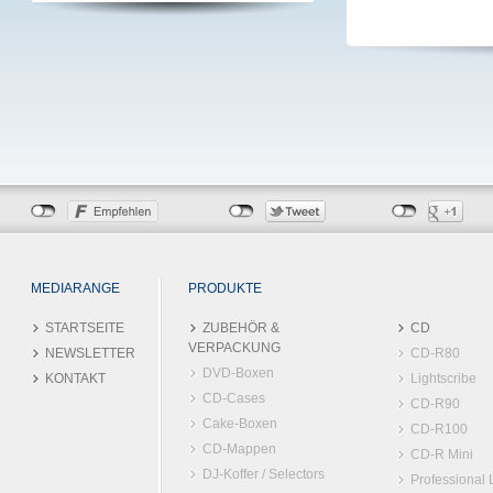
MEDIARANGE
PRODUKTE
STARTSEITE
ZUBEHÖR &
CD
VERPACKUNG
NEWSLETTER
CD-R80
DVD-Boxen
KONTAKT
Lightscribe
CD-Cases
CD-R90
Cake-Boxen
CD-R100
CD-Mappen
CD-R Mini
DJ-Koffer / Selectors
Professional 