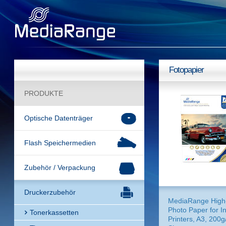
Fotopapier
PRODUKTE
Optische Datenträger
Flash Speichermedien
Zubehör / Verpackung
Druckerzubehör
MediaRange High
Photo Paper for In
Tonerkassetten
Printers, A3, 200g