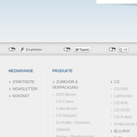
MEDIARANGE
PRODUKTE
STARTSEITE
ZUBEHÖR &
CD
VERPACKUNG
NEWSLETTER
CD-R80
DVD-Boxen
KONTAKT
Lightscribe
CD-Cases
CD-R90
Cake-Boxen
CD-R100
CD-Mappen
CD-R Mini
DJ-Koffer / Selectors
Professional 
Zubehör
BLU-RAY
Papier-/ Plastiktaschen