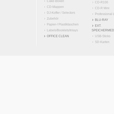
Cake-Boxen
CD-R100
CD-Mappen
CD-R Mini
DJ-Koffer / Selectors
Professional 
Zubehör
BLU-RAY
Papier-/ Plastiktaschen
EXT.
Labels/Booklets/Inlays
SPEICHERMED
OFFICE CLEAN
USB-Sticks
SD-Karten